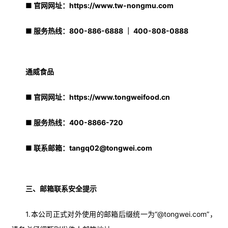
■ 官网网址：
https://www.tw-nongmu.com
■ 服务热线：800-886-6888 ｜ 400-808-0888
通威食品
■ 官网网址：
https://www.tongweifood.cn
■ 服务热线：400-8866-720
■ 联系邮箱：tangq02@tongwei.com
三、邮箱联系安全提示
1.本公司正式对外使用的邮箱后缀统一为“@tongwei.com”，