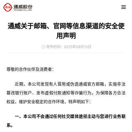
通威关于邮箱、官网等信息渠道的安全使
用声明
发布时间：2025年08月15日
尊敬的合作伙伴及消费者：
近期，本公司发现有人冒用或伪造通威官方邮箱，实施非法
篡改银行账户、发布虚假付款通知等诈骗行为。为保障各方合法
权益，维护安全稳定的合作环境，特声明如下：
一、本公司不会通过任何社交媒体途径主动与您进行业务联
系。