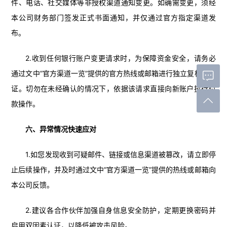
件、电话、社交媒体等非授权渠道通知变更。如确需变更，须经
本公司财务部门签发正式书面通知，并仅通过官方指定渠道发
布。
2.收到任何银行账户变更请求时，为保障资金安全，请务必
通过文中“官方渠道一览”提供的官方热线或邮箱进行独立复核与验
证。切勿在未经确认的情况下，依据该请求直接向新账户执行付
款操作。
六、异常情况快速应对
1.如您发现收到可疑邮件、链接或信息渠道被篡改，请立即停
止后续操作，并及时通过文中“官方渠道一览”提供的热线或邮箱向
本公司反馈。
2.建议各合作伙伴加强自身信息安全防护，定期更换密码并
启用双因素认证，以降低被攻击风险。