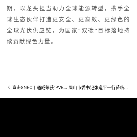
期，以龙头担当助力全球能源转型，携手全
球生态伙伴打造更安全、更高效、更绿色的
全球光伏供应链，为国家“双碳”目标落地持
续贡献绿色力量。
直击SNEC丨通威荣获“PVBL2026全球光储行业TOP Brand”等多项荣誉
眉山市委书记张道平一行莅临通威太阳能（眉山）有限公司调研