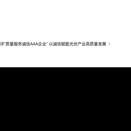
评“质量服务诚信AAA企业” 以诚信赋能光伏产业高质量发展
四川省成都市高新区天府大道中段588号
通威股份公众号