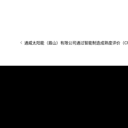
通威太阳能（眉山）有限公司通过智能制造成熟度评价（C
产品&解决方案
科技动态
可持续发展
高纯晶硅产品
科技创新
可持续发展
高效电池片产品
通威全球活动
环境
高效组件产品
新闻中心
社会
高效可靠 组件实证
宣传视频
治理