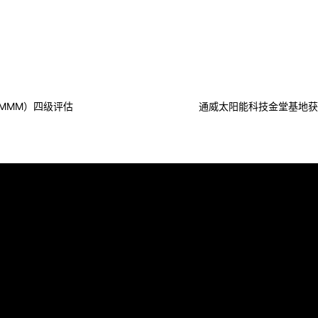
MMM）四级评估
通威太阳能科技金堂基地获
关于通威
与通威合作
致投资者
供应商
公司治理
合作招募
信息披露
认识通威