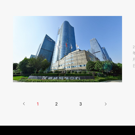
1
3
2
10
月
2
日
1
2
3
由
“
《
国
经
营